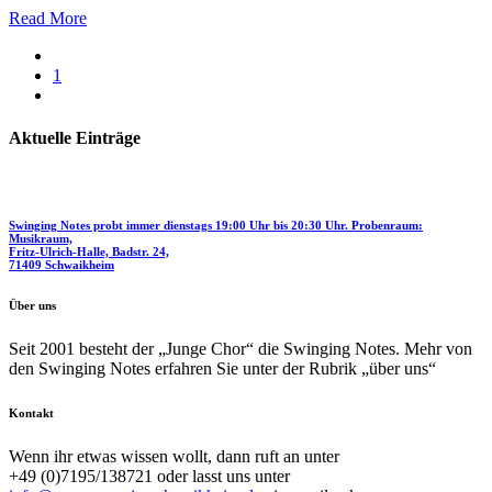
Read More
1
Aktuelle Einträge
Swinging Notes probt immer dienstags 19:00 Uhr bis 20:30 Uhr. Probenraum:
Musikraum,
Fritz-Ulrich-Halle, Badstr. 24,
71409 Schwaikheim
Über uns
Seit 2001 besteht der „Junge Chor“ die Swinging Notes. Mehr von
den Swinging Notes erfahren Sie unter der Rubrik „über uns“
Kontakt
Wenn ihr etwas wissen wollt, dann ruft an unter
+49 (0)7195/138721 oder lasst uns
unter