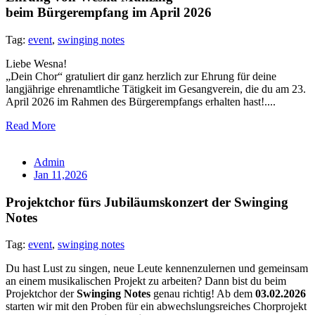
beim Bürgerempfang im April 2026
Tag:
event
,
swinging notes
Liebe Wesna!
„Dein Chor“ gratuliert dir ganz herzlich zur Ehrung für deine
langjährige ehrenamtliche Tätigkeit im Gesangverein, die du am 23.
April 2026 im Rahmen des Bürgerempfangs erhalten hast!....
Read More
Admin
Jan 11,2026
Projektchor fürs Jubiläumskonzert der Swinging
Notes
Tag:
event
,
swinging notes
Du hast Lust zu singen, neue Leute kennenzulernen und gemeinsam
an einem musikalischen Projekt zu arbeiten? Dann bist du beim
Projektchor der
Swinging Notes
genau richtig! Ab dem
03.02.2026
starten wir mit den Proben für ein abwechslungsreiches Chorprojekt